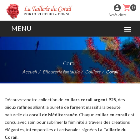
0
Accés client
Corail
Accueil
Bijouterie fantaisie
Colliers
Corail
Découvrez notre collection de
colliers corail argent 925
, des
bijoux raffinés alliant la pureté de l’argent massif à la beauté
naturelle du
corail de Méditerranée
. Chaque
collier en corail
est
conçu avec soin pour sublimer la féminité à travers des créations
élégantes, intemporelles et artisanales signées
La Taillerie du
Corail
.