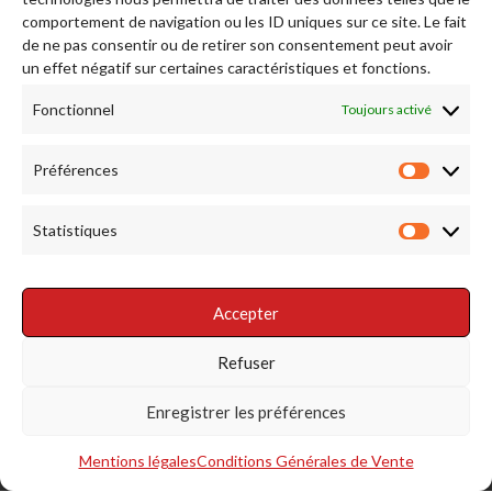
comportement de navigation ou les ID uniques sur ce site. Le fait
de ne pas consentir ou de retirer son consentement peut avoir
Afficher plus...
Suivez-nous sur Instagram
un effet négatif sur certaines caractéristiques et fonctions.
Fonctionnel
Toujours activé
RENDEZ NOUS VISITE
Préférences
Préfére
Statistiques
Statist
Accepter
RÉSEAUX SOCIAUX
Refuser
Enregistrer les préférences
Mentions légales
Conditions Générales de Vente
S'INSCRIRE À LA NEWSLETTER