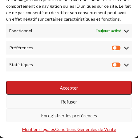
comportement de navigation ou les ID uniques sur ce site. Le fait
de ne pas consentir ou de retirer son consentement peut avoir
Afficher plus...
Suivez-nous sur Instagram
un effet négatif sur certaines caractéristiques et fonctions.
Fonctionnel
Toujours activé
RENDEZ NOUS VISITE
Préférences
Préfére
Statistiques
Statist
Accepter
RÉSEAUX SOCIAUX
Refuser
Enregistrer les préférences
Mentions légales
Conditions Générales de Vente
S'INSCRIRE À LA NEWSLETTER