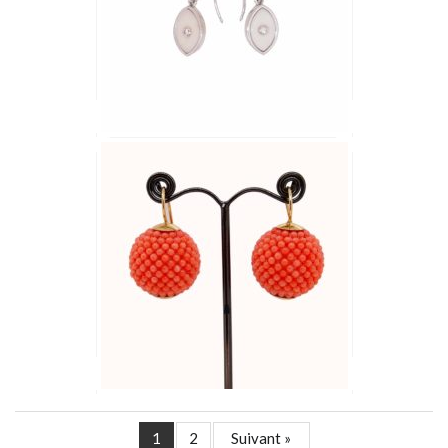
1
2
Suivant »