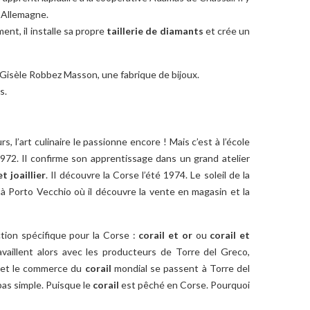
n Allemagne.
ent, il installe sa propre
taillerie de diamants
et crée un
 Gisèle Robbez Masson, une fabrique de bijoux.
s.
s, l’art culinaire le passionne encore ! Mais c’est à l’école
1972. Il confirme son apprentissage dans un grand atelier
et joaillier
. Il découvre la Corse l’été 1974. Le soleil de la
le à Porto Vecchio où il découvre la vente en magasin et la
tion spécifique pour la Corse :
corail et or
ou
corail et
ravaillent alors avec les producteurs de Torre del Greco,
il et le commerce du
corail
mondial se passent à Torre del
pas simple. Puisque le
corail
est pêché en Corse. Pourquoi