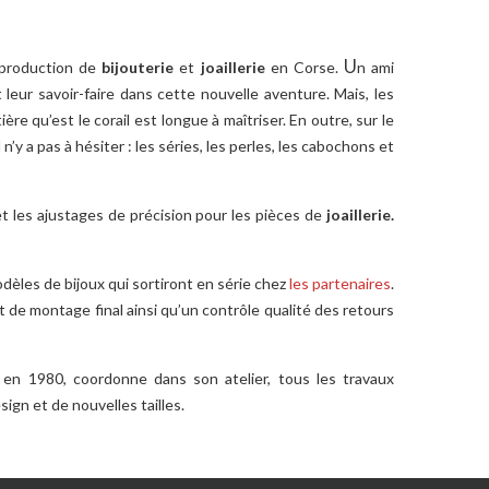
U
c production de
bijouterie
et
joaillerie
en Corse.
n ami
leur savoir-faire dans cette nouvelle aventure. Mais, les
re qu’est le corail est longue à maîtriser. En outre, sur le
n’y a pas à hésiter : les séries, les perles, les cabochons et
s et les ajustages de précision pour les pièces de
joaillerie.
èles de bijoux qui sortiront en série chez
les partenaires
.
t de montage final ainsi qu’un contrôle qualité des retours
 en 1980, coordonne dans son atelier, tous les travaux
ign et de nouvelles tailles.