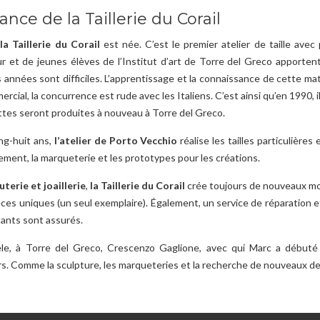
ance de la Taillerie du Corail
,
la Taillerie du Corail
est née. C’est le premier atelier de taille ave
r et de jeunes élèves de l’Institut d’art de Torre del Greco apportent 
années sont difficiles. L’apprentissage et la connaissance de cette matiè
rcial, la concurrence est rude avec les Italiens. C’est ainsi qu’en 1990, il 
ttes seront produites à nouveau à Torre del Greco.
ng-huit ans,
l’atelier de Porto Vecchio
réalise les tailles particulière
ement, la marqueterie et les prototypes pour les créations.
uterie et joaillerie
,
la Taillerie du Corail
crée toujours de nouveaux mod
èces uniques (un seul exemplaire). Également, un service de réparation e
tants sont assurés.
èle, à Torre del Greco, Crescenzo Gaglione, avec qui Marc a débuté
ers. Comme la sculpture, les marqueteries et la recherche de nouveaux des