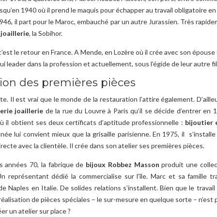
usqu’en 1940 où il prend le maquis pour échapper au travail obligatoire e
946, il part pour le Maroc, embauché par un autre Jurassien. Très rapidem
e
joaillerie
, la Sobihor.
c’est le retour en France. A Mende, en Lozère où il crée avec son épouse
i leader dans la profession et actuellement, sous l’égide de leur autre fil
ion des premières pièces
e. Il est vrai que le monde de la restauration l’attire également. D’ailleur
erie joaillerie
de la rue du Louvre à Paris qu’il se décide d’entrer en 
où il obtient ses deux certificats d’aptitude professionnelle :
bijoutier 
née lui convient mieux que la grisaille parisienne. En 1975, il s’instal
irecte avec la clientèle. Il crée dans son atelier ses premières pièces.
s années 70, la fabrique de
bijoux Robbez Masson
produit une collec
Un représentant dédié la commercialise sur l’île. Marc et sa famille t
de Naples en Italie. De solides relations s’installent. Bien que le trava
 réalisation de pièces spéciales – le sur-mesure en quelque sorte – n’est 
er un atelier sur place ?