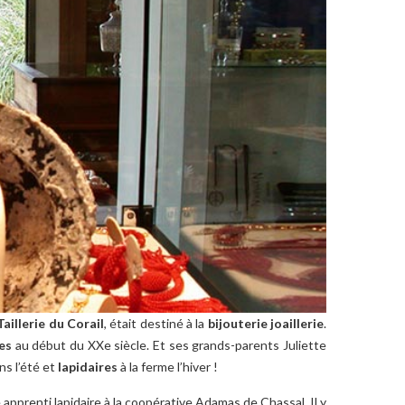
Taillerie du Corail
, était destiné à la
bijouterie joaillerie
.
es
au début du XXe siècle. Et ses grands-parents Juliette
ns l’été et
lapidaires
à la ferme l’hiver !
pprenti lapidaire à la coopérative Adamas de Chassal. Il y