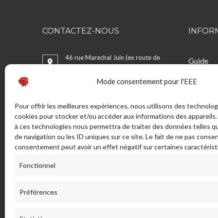
CONTACTEZ-NOUS
INFOR
46 rue Marechal Juin (ex route de
Guide
Bonifacio) - Sortie Sud 20137
La Taille
Mode consentement pour l'EEE
PORTO VECCHIO - France
Bijouteri
CGV
ADRESSE POSTALE:
Pour offrir les meilleures expériences, nous utilisons des technolog
Mentions
LA TAILLERIE SAS - 46 Rue Maréchal
cookies pour stocker et/ou accéder aux informations des appareils. 
Livraison
Juin, 20137 Porto-Vecchio. France.
à ces technologies nous permettra de traiter des données telles 
réparati
de navigation ou les ID uniques sur ce site. Le fait de ne pas consen
info[a]lataillerieducorail.com
Glossair
consentement peut avoir un effet négatif sur certaines caractérist
Fonctionnel
Envoyez-nous un message
(+33)0 495 70 21 21
Préférences