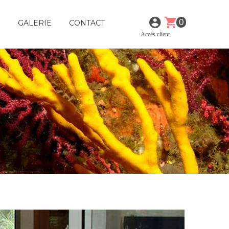
0
E
GALERIE
CONTACT
Accés client