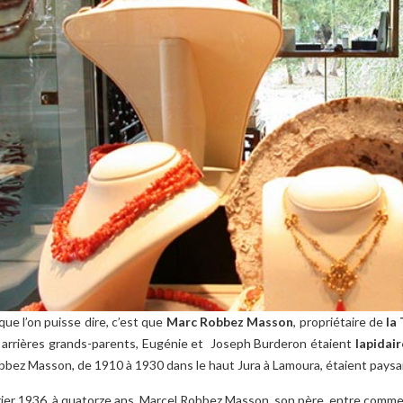
que l’on puisse dire, c’est que
Marc Robbez Masson
, propriétaire de
la 
s arrières grands-parents, Eugénie et Joseph Burderon étaient
lapidair
bbez Masson, de 1910 à 1930 dans le haut Jura à Lamoura, étaient paysa
rier 1936, à quatorze ans, Marcel Robbez Masson, son père, entre comme a