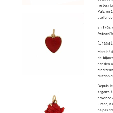
restera j
Puis, en 1
atelier d
En 1962, 
Aujourd’hu
Créat
Marc hésit
de
bijout
parisien 
Méditerra
relation d
Depuis le
argent
. 
province 
Greco, la
ne pas cré