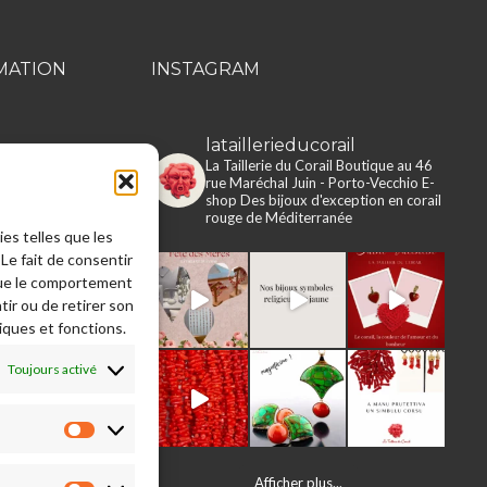
MATION
INSTAGRAM
lataillerieducorail
rie du Corail
La Taillerie du Corail
Boutique au 46
rue Maréchal Juin - Porto-Vecchio
E-
e en ligne
shop
Des bijoux d'exception en corail
rouge de Méditerranée
ies telles que les
 légales
Le fait de consentir
s, retours,
que le comportement
ons
tir ou de retirer son
e
iques et fonctions.
Toujours activé
Préférences
Afficher plus...