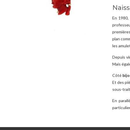
Naiss
En 1980
professeu
premières 
plan comme
les amule
Depuis vi
Mais égal
Côté
bijo
Et des pi
sous-trai
En parall
particuli