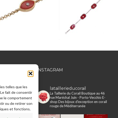
MATION
INSTAGRAM
ies telles que les
lataillerieducorail
Le fait de consentir
rie du Corail
La Taillerie du Corail
Boutique au 46
rue Maréchal Juin - Porto-Vecchio
E-
que le comportement
e en ligne
shop
Des bijoux d'exception en corail
tir ou de retirer son
rouge de Méditerranée
iques et fonctions.
 légales