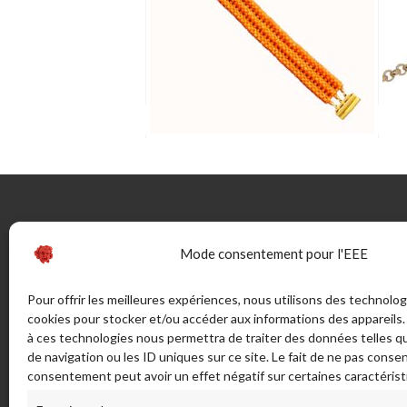
CONTACTEZ-NOUS
INFOR
Mode consentement pour l'EEE
46 rue Marechal Juin (ex route de
Guide
Pour offrir les meilleures expériences, nous utilisons des technolog
Bonifacio) - Sortie Sud 20137
cookies pour stocker et/ou accéder aux informations des appareils. 
La Taille
PORTO VECCHIO - France
à ces technologies nous permettra de traiter des données telles 
Bijouteri
de navigation ou les ID uniques sur ce site. Le fait de ne pas consen
CGV
ADRESSE POSTALE:
consentement peut avoir un effet négatif sur certaines caractérist
Mentions
LA TAILLERIE SAS - 46 Rue Maréchal