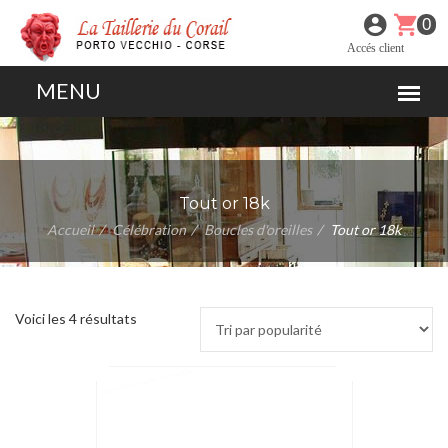
0
Accés client
Tout or 18k
Accueil
Célébration
Boucles d'oreilles
Tout or 18k
Voici les 4 résultats