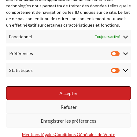
technologies nous permettra de traiter des données telles que le
comportement de navigation ou les ID uniques sur ce site. Le fait
de ne pas consentir ou de retirer son consentement peut avoir
Afficher plus...
Suivez-nous sur Instagram
un effet négatif sur certaines caractéristiques et fonctions.
Fonctionnel
Toujours activé
RENDEZ NOUS VISITE
Préférences
Préfére
Statistiques
Statist
Accepter
RÉSEAUX SOCIAUX
Refuser
Enregistrer les préférences
Mentions légales
Conditions Générales de Vente
S'INSCRIRE À LA NEWSLETTER