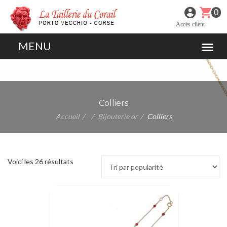
0
Accés client
Colliers
Accueil
Bijouterie or
Colliers
Voici les 26 résultats