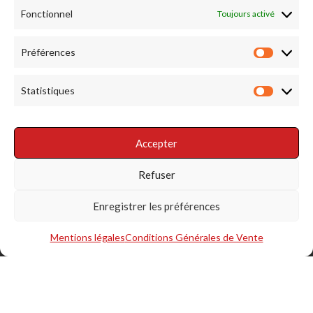
Fonctionnel
Toujours activé
RENDEZ NOUS VISITE
Préférences
Préfére
Statistiques
Statist
Accepter
RÉSEAUX SOCIAUX
Refuser
Enregistrer les préférences
Mentions légales
Conditions Générales de Vente
S'INSCRIRE À LA NEWSLETTER
@Copyright La Taillerie du Corail 2018/2025 - All right reserved