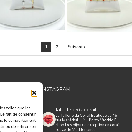
1
2
Suivant »
MATION
INSTAGRAM
ies telles que les
lataillerieducorail
Le fait de consentir
rie du Corail
La Taillerie du Corail
Boutique au 46
rue Maréchal Juin - Porto-Vecchio
E-
que le comportement
e en ligne
shop
Des bijoux d'exception en corail
tir ou de retirer son
rouge de Méditerranée