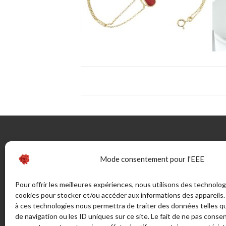
CONTACTEZ-NOUS
INFOR
Mode consentement pour l'EEE
46 rue Marechal Juin (ex route de
Guide
Pour offrir les meilleures expériences, nous utilisons des technolog
Bonifacio) - Sortie Sud 20137
cookies pour stocker et/ou accéder aux informations des appareils. 
La Taille
PORTO VECCHIO - France
à ces technologies nous permettra de traiter des données telles 
Bijouteri
de navigation ou les ID uniques sur ce site. Le fait de ne pas consen
CGV
ADRESSE POSTALE: