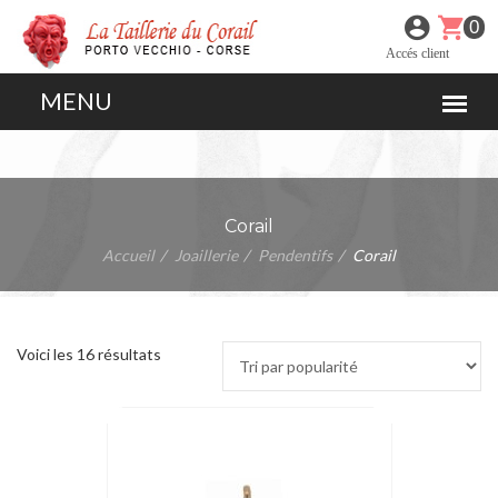
0
Accés client
Corail
Accueil
Joaillerie
Pendentifs
Corail
Voici les 16 résultats