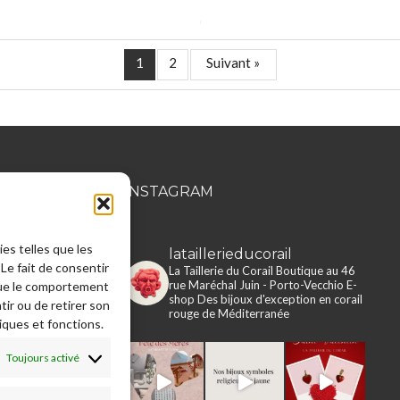
1
2
Suivant »
MATION
INSTAGRAM
ies telles que les
lataillerieducorail
Le fait de consentir
rie du Corail
La Taillerie du Corail
Boutique au 46
rue Maréchal Juin - Porto-Vecchio
E-
que le comportement
e en ligne
shop
Des bijoux d'exception en corail
tir ou de retirer son
rouge de Méditerranée
iques et fonctions.
 légales
s, retours,
Toujours activé
ons