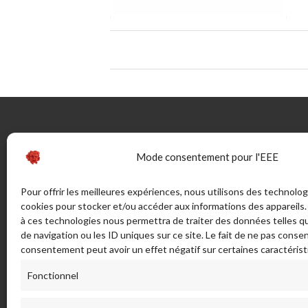
CONTACTEZ-NOUS
INFOR
Mode consentement pour l'EEE
46 rue Marechal Juin (ex route de
Guide
Pour offrir les meilleures expériences, nous utilisons des technolog
Bonifacio) - Sortie Sud 20137
cookies pour stocker et/ou accéder aux informations des appareils. 
La Taille
PORTO VECCHIO - France
à ces technologies nous permettra de traiter des données telles 
Bijouteri
de navigation ou les ID uniques sur ce site. Le fait de ne pas consen
CGV
ADRESSE POSTALE:
consentement peut avoir un effet négatif sur certaines caractérist
Mentions
LA TAILLERIE SAS - 46 Rue Maréchal
Livraison
Fonctionnel
Juin, 20137 Porto-Vecchio. France.
réparati
info[a]lataillerieducorail.com