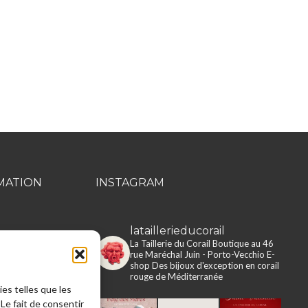
MATION
INSTAGRAM
lataillerieducorail
rie du Corail
La Taillerie du Corail
Boutique au 46
rue Maréchal Juin - Porto-Vecchio
E-
e en ligne
shop
Des bijoux d'exception en corail
rouge de Méditerranée
ies telles que les
 légales
Le fait de consentir