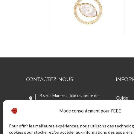
CONTACTEZ-NOUS
INFOR
46 rue Marechal Juin (ex route de
Guide
Bonifacio) - Sortie Sud 20137
La Taille
PORTO VECCHIO - France
Mode consentement pour l'EEE
Bijouteri
CGV
ADRESSE POSTALE:
Pour offrir les meilleures expériences, nous utilisons des technolog
Mentions
LA TAILLERIE SAS - 46 Rue Maréchal
cookies pour stocker et/ou accéder aux informations des appareils. 