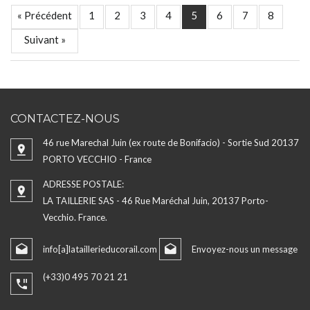
« Précédent
1
2
3
4
5
6
7
8
Suivant »
CONTACTEZ-NOUS
46 rue Marechal Juin (ex route de Bonifacio) - Sortie Sud 20137
PORTO VECCHIO - France
ADRESSE POSTALE:
LA TAILLERIE SAS - 46 Rue Maréchal Juin, 20137 Porto-
Vecchio. France.
info[a]lataillerieducorail.com
Envoyez-nous un message
(+33)0 495 70 21 21