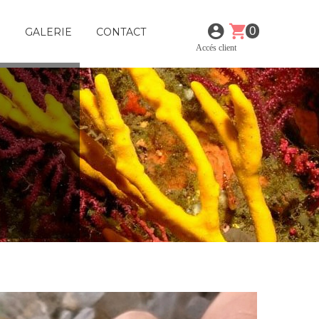
0
E
GALERIE
CONTACT
Accés client