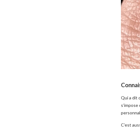
Connais
Qui a dit
s’impose 
personnal
C’est auss