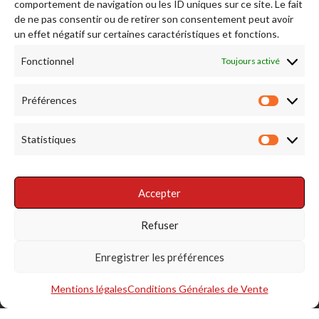
comportement de navigation ou les ID uniques sur ce site. Le fait
de ne pas consentir ou de retirer son consentement peut avoir
Afficher plus...
Suivez-nous sur Instagram
un effet négatif sur certaines caractéristiques et fonctions.
Fonctionnel
Toujours activé
RENDEZ NOUS VISITE
Préférences
Préfére
Statistiques
Statist
Accepter
RÉSEAUX SOCIAUX
Refuser
Enregistrer les préférences
Mentions légales
Conditions Générales de Vente
S'INSCRIRE À LA NEWSLETTER