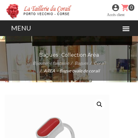
0
Accés client
Bagues :
Collection Aréa
Bijouterie fantaisie
Bagues
Corail
AREA – Bague ovale de corail