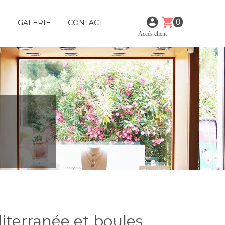
0
E
GALERIE
CONTACT
Accés client
diterranée et boules