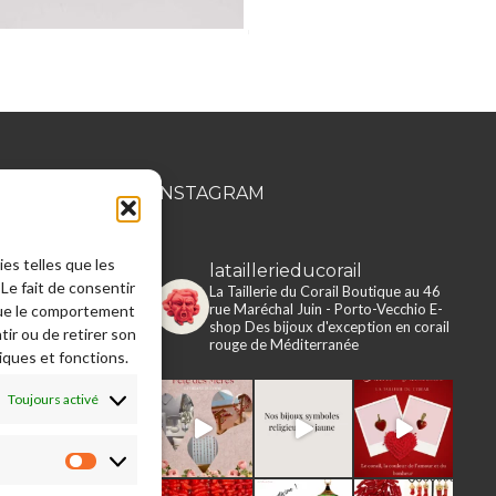
MATION
INSTAGRAM
ies telles que les
lataillerieducorail
rie du Corail
Le fait de consentir
La Taillerie du Corail
Boutique au 46
rue Maréchal Juin - Porto-Vecchio
E-
que le comportement
e en ligne
shop
Des bijoux d'exception en corail
tir ou de retirer son
rouge de Méditerranée
iques et fonctions.
 légales
s, retours,
Toujours activé
ons
e
Préférences