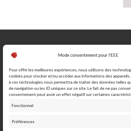
CONTACTEZ-NOUS
INFOR
Mode consentement pour l'EEE
46 rue Marechal Juin (ex route de
Guide
Pour offrir les meilleures expériences, nous utilisons des technolog
Bonifacio) - Sortie Sud 20137
La Taille
cookies pour stocker et/ou accéder aux informations des appareils. 
PORTO VECCHIO - France
à ces technologies nous permettra de traiter des données telles 
Bijouteri
de navigation ou les ID uniques sur ce site. Le fait de ne pas consen
CGV
ADRESSE POSTALE:
consentement peut avoir un effet négatif sur certaines caractérist
Mentions
LA TAILLERIE SAS - 46 Rue Maréchal
Livraison
Fonctionnel
Juin, 20137 Porto-Vecchio. France.
réparati
info[a]lataillerieducorail.com
Glossair
Préférences