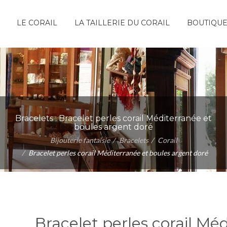
LE CORAIL
LA TAILLERIE DU CORAIL
BOUTIQU
Bracelets :
Bracelet perles corail Méditerranée et
boules argent doré
Bijouterie fantaisie
Bracelets
Corail
Bracelet perles corail Méditerranée et boules argent doré
Bracelet perles corail Mé