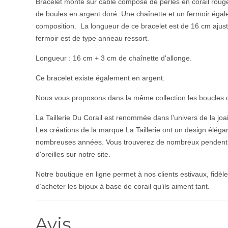
Bracelet monté sur câble composé de perles en corail rou
de boules en argent doré. Une chaînette et un fermoir égal
composition. La longueur de ce bracelet est de 16 cm ajust
fermoir est de type anneau ressort.
Longueur : 16 cm + 3 cm de chaînette d'allonge.
Ce bracelet existe également en argent.
Nous vous proposons dans la même collection
les boucles d
La Taillerie Du Corail est renommée dans l'univers de la joai
Les créations de la marque La Taillerie ont un design élé
nombreuses années. Vous trouverez de nombreux pendentifs, 
d'oreilles sur notre site.
Notre boutique en ligne permet à nos clients estivaux, fidèl
d’acheter les bijoux à base de corail qu’ils aiment tant.
Avis