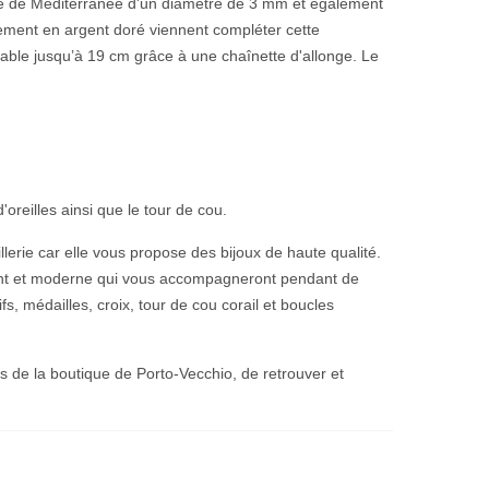
ge de Méditerranée d'un diamètre de 3 mm et également
ement en argent doré viennent compléter cette
able jusqu’à 19 cm grâce à une chaînette d'allonge. Le
'oreilles
ainsi
que le tour de cou.
llerie car elle vous propose des bijoux de haute qualité.
gant et moderne qui vous accompagneront pendant de
médailles, croix, tour de cou corail et boucles
es de la boutique de Porto-Vecchio, de retrouver et