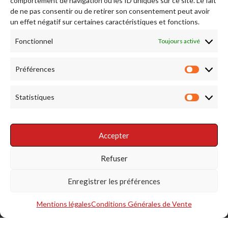
comportement de navigation ou les ID uniques sur ce site. Le fait
de ne pas consentir ou de retirer son consentement peut avoir
Afficher plus...
Suivez-nous sur Instagram
un effet négatif sur certaines caractéristiques et fonctions.
Fonctionnel
Toujours activé
RENDEZ NOUS VISITE
Préférences
Préfére
Statistiques
Statist
Accepter
RÉSEAUX SOCIAUX
Refuser
Enregistrer les préférences
Mentions légales
Conditions Générales de Vente
S'INSCRIRE À LA NEWSLETTER