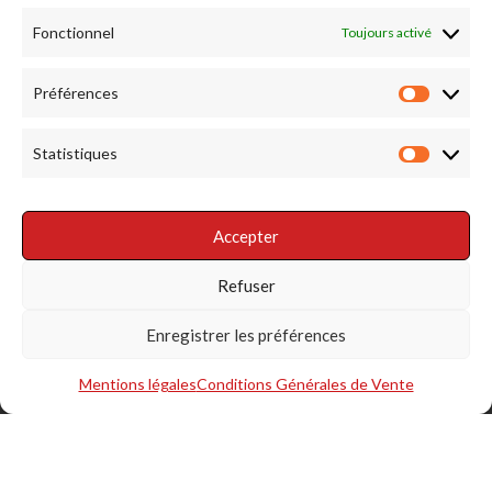
Fonctionnel
Toujours activé
RENDEZ NOUS VISITE
Préférences
Préfére
Statistiques
Statist
Accepter
RÉSEAUX SOCIAUX
Refuser
Enregistrer les préférences
Mentions légales
Conditions Générales de Vente
S'INSCRIRE À LA NEWSLETTER