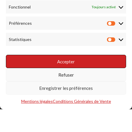
Fonctionnel
Toujours activé
RENDEZ NOUS VISITE
Préférences
Préfére
Statistiques
Statist
Accepter
RÉSEAUX SOCIAUX
Refuser
Enregistrer les préférences
Mentions légales
Conditions Générales de Vente
S'INSCRIRE À LA NEWSLETTER
@Copyright La Taillerie du Corail 2018/2025 - All right reserved