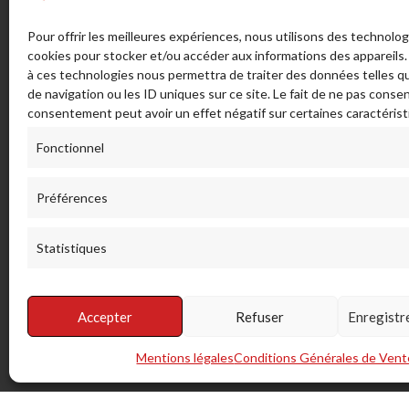
46 rue Marechal Juin (ex route de
Guide
Pour offrir les meilleures expériences, nous utilisons des technolog
Bonifacio) - Sortie Sud 20137
La Taille
cookies pour stocker et/ou accéder aux informations des appareils. 
PORTO VECCHIO - France
à ces technologies nous permettra de traiter des données telles 
Bijouteri
de navigation ou les ID uniques sur ce site. Le fait de ne pas consen
CGV
ADRESSE POSTALE:
consentement peut avoir un effet négatif sur certaines caractérist
Mentions
LA TAILLERIE SAS - 46 Rue Maréchal
Livraison
Fonctionnel
Juin, 20137 Porto-Vecchio. France.
réparati
info[a]lataillerieducorail.com
Glossair
Préférences
Envoyez-nous un message
Statistiques
(+33)0 495 70 21 21
Accepter
Refuser
Enregistr
Mentions légales
Conditions Générales de Vent