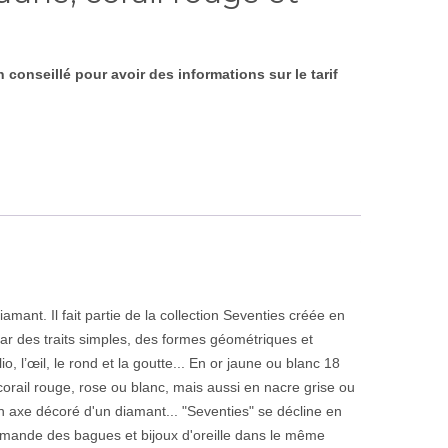
conseillé pour avoir des informations sur le tarif
amant. Il fait partie de la collection Seventies créée en
ar des traits simples, des formes géométriques et
o, l’œil, le rond et la goutte... En or jaune ou blanc 18
corail rouge, rose ou blanc, mais aussi en nacre grise ou
n axe décoré d'un diamant... "Seventies" se décline en
emande des bagues et bijoux d'oreille dans le même