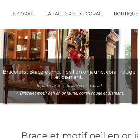
LE CORAIL
LA TAILLERIE DU CORAIL
BOUTIQU
Bracelets :
Bracelet motif oeil en or jaune, corail rouge
et diamant.
Bijouterie or
Bracelets
Corail
Bracelet motif oeil en or jaune, corail rouge et diamant.
Bracelet motif oeil en or 