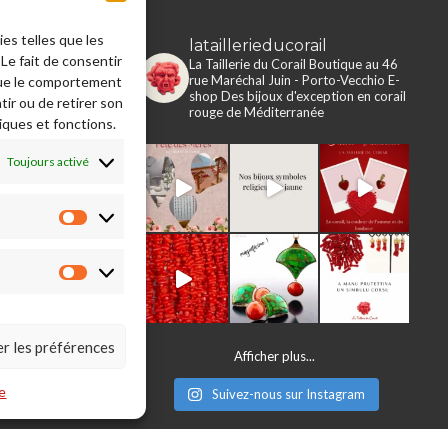
ies telles que les
lataillerieducorail
rie du Corail
Le fait de consentir
La Taillerie du Corail
Boutique au 46
rue Maréchal Juin - Porto-Vecchio
E-
que le comportement
e en ligne
shop
Des bijoux d'exception en corail
tir ou de retirer son
rouge de Méditerranée
iques et fonctions.
 légales
s, retours,
Toujours activé
ons
e
Préférences
Statistiques
er les préférences
Afficher plus...
e
Suivez-nous sur Instagram