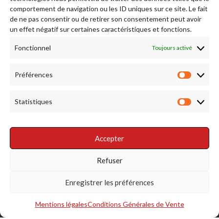
comportement de navigation ou les ID uniques sur ce site. Le fait
de ne pas consentir ou de retirer son consentement peut avoir
Afficher plus...
Suivez-nous sur Instagram
un effet négatif sur certaines caractéristiques et fonctions.
Fonctionnel
Toujours activé
RENDEZ NOUS VISITE
Préférences
Préfére
Statistiques
Statist
Accepter
RÉSEAUX SOCIAUX
Refuser
Enregistrer les préférences
Mentions légales
Conditions Générales de Vente
S'INSCRIRE À LA NEWSLETTER