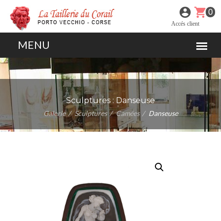
0
Accés client
Sculptures :
Danseuse
Galerie
Sculptures
Camées
Danseuse