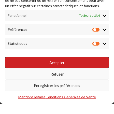
de ne pas consentir ou de retirer son consentement peut avoir
Afficher plus...
Suivez-nous sur Instagram
un effet négatif sur certaines caractéristiques et fonctions.
Fonctionnel
Toujours activé
RENDEZ NOUS VISITE
Préférences
Préfére
Statistiques
Statist
Accepter
RÉSEAUX SOCIAUX
Refuser
Enregistrer les préférences
Mentions légales
Conditions Générales de Vente
S'INSCRIRE À LA NEWSLETTER