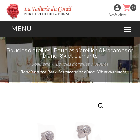
0
Accés client
Boucles d’oreilles :
Boucles d’oreilles 6 Macarons or
blanc 18k et diamants
Joaillerie
Boucles d’oreilles
Autres
Boucles d’oreilles 6 Macarons or blanc 18k et diamants