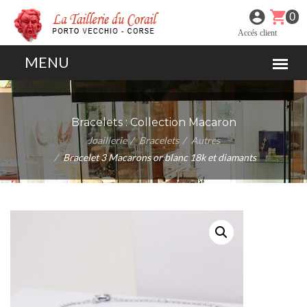
0
Accés client
Bracelets :
Collection Macaron
Joaillerie
Bracelets
Autres
Bracelet 3 Macarons or blanc 18k et diamants