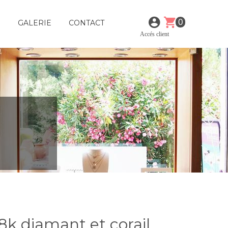
0
E
GALERIE
CONTACT
Accés client
18k diamant et corail