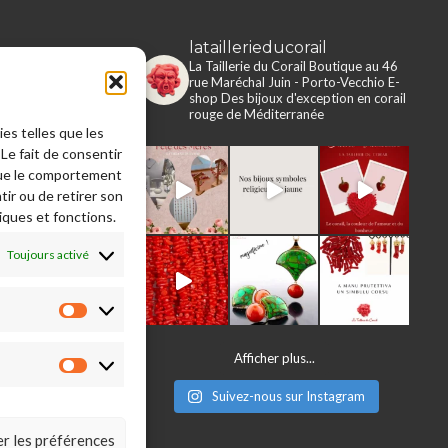
lataillerieducorail
rie du Corail
La Taillerie du Corail
Boutique au 46
rue Maréchal Juin - Porto-Vecchio
E-
e en ligne
shop
Des bijoux d'exception en corail
rouge de Méditerranée
ies telles que les
 légales
Le fait de consentir
s, retours,
que le comportement
ons
tir ou de retirer son
e
iques et fonctions.
Toujours activé
Préférences
Afficher plus...
Statistiques
Suivez-nous sur Instagram
er les préférences