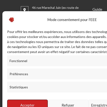
46 rue Marechal Juin (ex route de
Guide
Bonifacio) - Sortie Sud 20137
La Taille
PORTO VECCHIO - France
Mode consentement pour l'EEE
Bijouteri
CGV
ADRESSE POSTALE:
Pour offrir les meilleures expériences, nous utilisons des technolog
Mentions
LA TAILLERIE SAS - 46 Rue Maréchal
cookies pour stocker et/ou accéder aux informations des appareils. 
Livraison
Juin, 20137 Porto-Vecchio. France.
à ces technologies nous permettra de traiter des données telles 
réparati
de navigation ou les ID uniques sur ce site. Le fait de ne pas consen
info[a]lataillerieducorail.com
Glossair
consentement peut avoir un effet négatif sur certaines caractérist
Fonctionnel
Envoyez-nous un message
(+33)0 495 70 21 21
Préférences
Statistiques
Accepter
Refuser
Enregistr