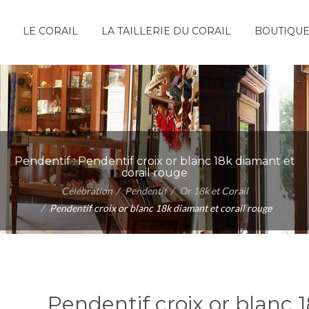
LE CORAIL
LA TAILLERIE DU CORAIL
BOUTIQU
Pendentif :
Pendentif croix or blanc 18k diamant et
corail rouge
Célébration
Pendentif
Or 18k et Corail
Pendentif croix or blanc 18k diamant et corail rouge
Pendentif croix or blanc 