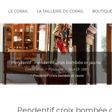
LE CORAIL
LA TAILLERIE DU CORAIL
BOUTIQU
Pendentif :
Pendentif croix bombée or jaune
Célébration
Pendentif
Tout Or 18K
Pendentif croix bombée or jaune
Pendentif croix bombée 