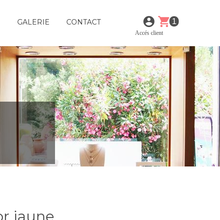
1
E
GALERIE
CONTACT
Accés client
or jaune