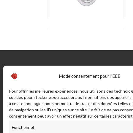
CONTACTEZ-NOUS
INFOR
Mode consentement pour l'EEE
46 rue Marechal Juin (ex route de
Guide
Pour offrir les meilleures expériences, nous utilisons des technolog
Bonifacio) - Sortie Sud 20137
La Taille
cookies pour stocker et/ou accéder aux informations des appareils. 
PORTO VECCHIO - France
à ces technologies nous permettra de traiter des données telles 
Bijouteri
de navigation ou les ID uniques sur ce site. Le fait de ne pas consen
CGV
ADRESSE POSTALE:
consentement peut avoir un effet négatif sur certaines caractérist
Mentions
LA TAILLERIE SAS - 46 Rue Maréchal
Livraison
Fonctionnel
Juin, 20137 Porto-Vecchio. France.