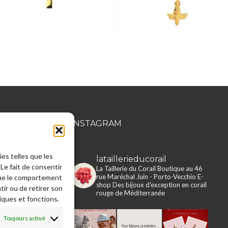
MATION
INSTAGRAM
ies telles que les
lataillerieducorail
rie du Corail
Le fait de consentir
La Taillerie du Corail
Boutique au 46
rue Maréchal Juin - Porto-Vecchio
E-
que le comportement
e en ligne
shop
Des bijoux d'exception en corail
tir ou de retirer son
rouge de Méditerranée
iques et fonctions.
 légales
s, retours,
Toujours activé