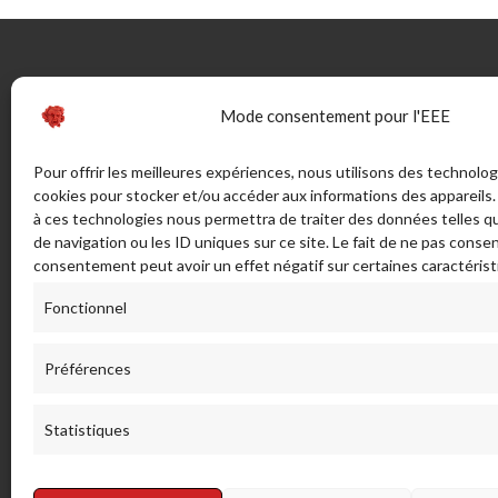
CONTACTEZ-NOUS
INFOR
Mode consentement pour l'EEE
46 rue Marechal Juin (ex route de
Guide
Pour offrir les meilleures expériences, nous utilisons des technolog
Bonifacio) - Sortie Sud 20137
La Taille
cookies pour stocker et/ou accéder aux informations des appareils. 
PORTO VECCHIO - France
à ces technologies nous permettra de traiter des données telles 
Bijouteri
de navigation ou les ID uniques sur ce site. Le fait de ne pas consen
CGV
ADRESSE POSTALE:
consentement peut avoir un effet négatif sur certaines caractérist
Mentions
LA TAILLERIE SAS - 46 Rue Maréchal
Livraison
Fonctionnel
Juin, 20137 Porto-Vecchio. France.
réparati
info[a]lataillerieducorail.com
Glossair
Préférences
Envoyez-nous un message
Statistiques
(+33)0 495 70 21 21