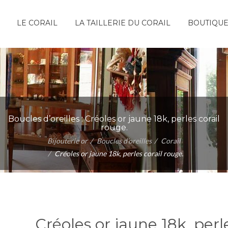
LE CORAIL
LA TAILLERIE DU CORAIL
BOUTIQU
Boucles d’oreilles :
Créoles or jaune 18k, perles corail
rouge.
Bijouterie or
Boucles d’oreilles
Corail
Créoles or jaune 18k, perles corail rouge.
Créoles or jaune 18k, perl