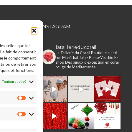
MATION
INSTAGRAM
ies telles que les
lataillerieducorail
rie du Corail
Le fait de consentir
La Taillerie du Corail
Boutique au 46
rue Maréchal Juin - Porto-Vecchio
E-
que le comportement
e en ligne
shop
Des bijoux d'exception en corail
tir ou de retirer son
rouge de Méditerranée
iques et fonctions.
 légales
s, retours,
Toujours activé
ons
e
Préférences
Statistiques