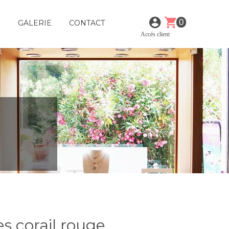
0
E
GALERIE
CONTACT
Accés client
es corail rouge.